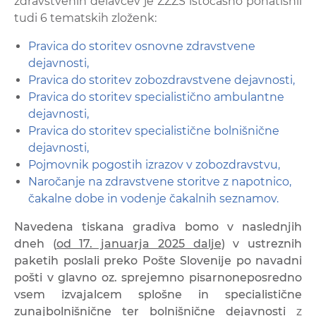
zdravstvenih delavcev je ZZZS istočasno ponatisnil
tudi 6 tematskih zloženk:
Pravica do storitev osnovne zdravstvene
dejavnosti,
Pravica do storitev zobozdravstvene dejavnosti,
Pravica do storitev specialistično ambulantne
dejavnosti,
Pravica do storitev specialistične bolnišnične
dejavnosti,
Pojmovnik pogostih izrazov v zobozdravstvu,
Naročanje na zdravstvene storitve z napotnico,
čakalne dobe in vodenje čakalnih seznamov.
Navedena tiskana gradiva bomo v naslednjih
dneh (
od 17. januarja 2025 dalje
) v ustreznih
paketih poslali preko Pošte Slovenije po navadni
pošti v glavno oz. sprejemno pisarno
neposredno
vsem izvajalcem splošne in specialistične
zunajbolnišnične ter bolnišnične dejavnosti
z