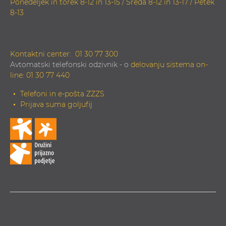
Ponedeljek in torek 8-12 in 13-15 / Sreda 8-12 in 13-17 / Petek
8-13
Kontaktni center:
01 30 77 300
Avtomatski telefonski odzivnik - o
delovanju sistema on-
line
:
01 30 77 440
Telefoni in e-pošta ZZZS
Prijava suma goljufij