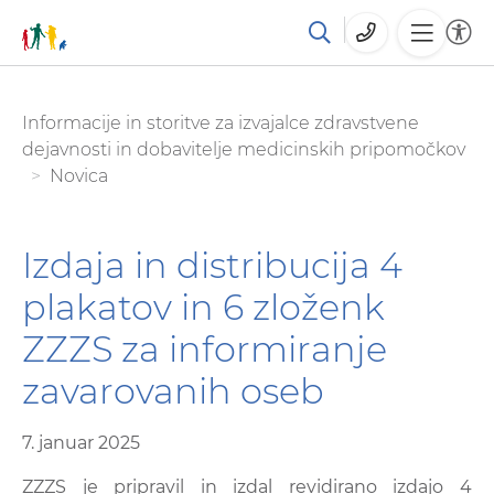
Skoči
You are here:
Informacije in storitve za izvajalce zdravstvene
na
dejavnosti in dobavitelje medicinskih pripomočkov
glavno
Novica
vsebino
Izdaja in distribucija 4
plakatov in 6 zloženk
ZZZS za informiranje
zavarovanih oseb
7. januar 2025
ZZZS je pripravil in izdal revidirano izdajo 4