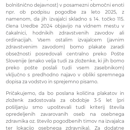
bolnišnično dejavnost) v posamezni območni enoti
npr. ob podpisu pogodbe za leto 2025, z
namenom, da jih izvajalci skladno s 14. točko 115.
člena Uredbe 2024 objavijo na vidnem mestu v
čakalnici, hodnikih zdravstvenih zavodov ali
ordinacijah. Vsem ostalim izvajalcem (javnim
zdravstvenim zavodom) bomo plakate zaradi
obsežnosti posredovali centralno preko Pošte
Slovenije (enako velja tudi za zloženke, ki jih bomo
preko pošte poslali tudi vsem zasebnikom)
vključno s predhodno najavo v obliki spremnega
dopisa za vodstvo in sprejemno pisarno.
Pričakujemo, da bo poslana količina plakatov in
zloženk zadostovala za obdobje 3-5 let (pri
pošiljanju smo upoštevali tudi kriterij števila
opredeljenih zavarovanih oseb na osebnega
zdravnika oz. število pogodbenih timov na izvajalca
ter lokacijo osebnega zdravnika). Za dodatne