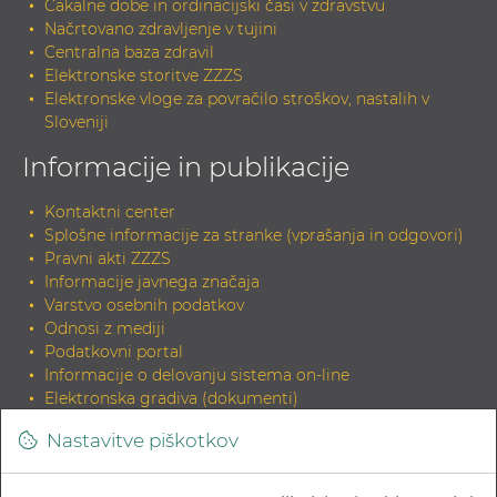
Čakalne dobe in ordinacijski časi v zdravstvu
Načrtovano zdravljenje v tujini
Centralna baza zdravil
Elektronske storitve ZZZS
Elektronske vloge za povračilo stroškov, nastalih v
Sloveniji
Informacije in publikacije
Kontaktni center
Splošne informacije za stranke (vprašanja in odgovori)
Pravni akti ZZZS
Informacije javnega značaja
Varstvo osebnih podatkov
Odnosi z mediji
Podatkovni portal
Informacije o delovanju sistema on-line
Elektronska gradiva (dokumenti)
Tiskana gradiva
Nastavitve piškotkov
INDOK knjižnica
Zahteva za elektronski izvirnik dokumenta in potrditev
skladnosti