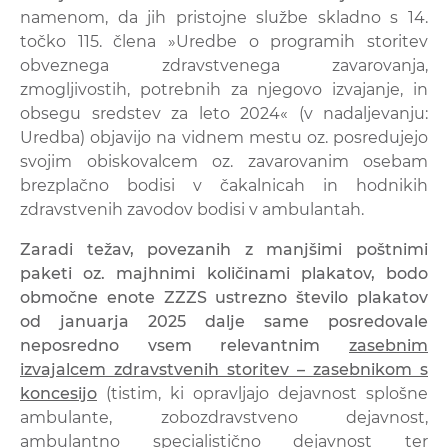
namenom, da jih pristojne službe skladno s 14.
točko 115. člena »Uredbe o programih storitev
obveznega zdravstvenega zavarovanja,
zmogljivostih, potrebnih za njegovo izvajanje, in
obsegu sredstev za leto 2024« (v nadaljevanju:
Uredba) objavijo na vidnem mestu oz. posredujejo
svojim obiskovalcem oz. zavarovanim osebam
brezplačno bodisi v čakalnicah in hodnikih
zdravstvenih zavodov bodisi v ambulantah.
Zaradi težav, povezanih z manjšimi poštnimi
paketi oz. majhnimi količinami plakatov, bodo
območne enote ZZZS ustrezno število plakatov
od januarja 2025 dalje same posredovale
neposredno vsem relevantnim
zasebnim
izvajalcem zdravstvenih storitev – zasebnikom s
koncesijo
(tistim, ki opravljajo dejavnost splošne
ambulante, zobozdravstveno dejavnost,
ambulantno specialistično dejavnost ter