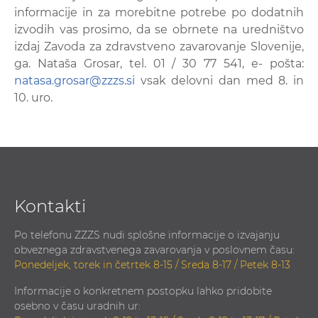
informacije in za morebitne potrebe po dodatnih
izvodih vas prosimo, da se obrnete na uredništvo
izdaj Zavoda za zdravstveno zavarovanje Slovenije,
ga. Nataša Grosar, tel. 01 / 30 77 541, e- pošta:
natasa.grosar@zzzs.si
vsak delovni dan med 8. in
10. uro.
Kontakti
Po telefonu ZZZS nudi splošne informacije o izvajanju
obveznega zdravstvenega zavarovanja v poslovnem času:
Ponedeljek, torek in četrtek 8-15 / Sreda 8-17 / Petek 8-13
Informacije o konkretnem postopku lahko pridobite
osebno v času uradnih ur: