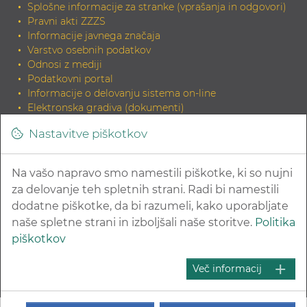
Splošne informacije za stranke (vprašanja in odgovori)
Pravni akti ZZZS
Informacije javnega značaja
Varstvo osebnih podatkov
Odnosi z mediji
Podatkovni portal
Informacije o delovanju sistema on-line
Elektronska gradiva (dokumenti)
Tiskana gradiva
Nastavitve piškotkov
INDOK knjižnica
Zahteva za elektronski izvirnik dokumenta in potrditev
skladnosti
Na vašo napravo smo namestili piškotke, ki so nujni
Povezave na sorodne strani
za delovanje teh spletnih strani. Radi bi namestili
dodatne piškotke, da bi razumeli, kako uporabljate
naše spletne strani in izboljšali naše storitve.
Politika
piškotkov
© 2026 Zavod za zdravstveno zavarovanje Slovenije
Več informacij
Kazalo strani
Pravna obvestila in varovanje zasebnosti
Izjava o dostopnosti