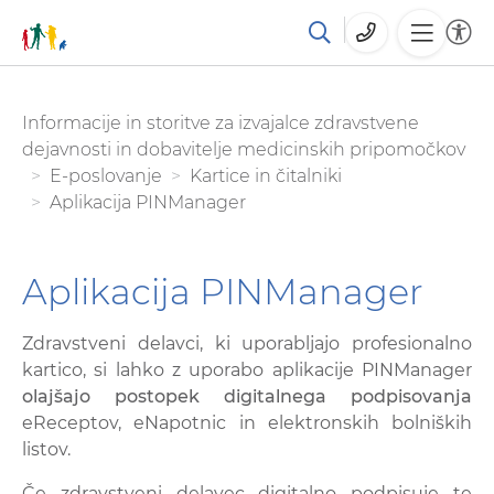
Skoči
You are here:
Informacije in storitve za izvajalce zdravstvene
na
dejavnosti in dobavitelje medicinskih pripomočkov
glavno
E-poslovanje
Kartice in čitalniki
vsebino
Aplikacija PINManager
Aplikacija PINManager
Zdravstveni delavci, ki uporabljajo profesionalno
kartico, si lahko z uporabo aplikacije PINManager
olajšajo postopek digitalnega podpisovanja
eReceptov, eNapotnic in elektronskih bolniških
listov.
Če zdravstveni delavec digitalno podpisuje te