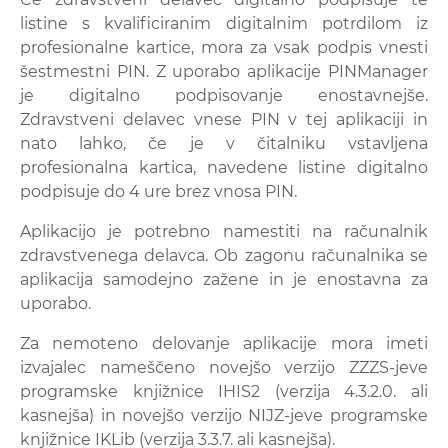
listine s kvalificiranim digitalnim potrdilom iz
profesionalne kartice, mora za vsak podpis vnesti
šestmestni PIN. Z uporabo aplikacije PINManager
je digitalno podpisovanje enostavnejše.
Zdravstveni delavec vnese PIN v tej aplikaciji in
nato lahko, če je v čitalniku vstavljena
profesionalna kartica, navedene listine digitalno
podpisuje do 4 ure brez vnosa PIN.
Aplikacijo je potrebno namestiti na računalnik
zdravstvenega delavca. Ob zagonu računalnika se
aplikacija samodejno zažene in je enostavna za
uporabo.
Za nemoteno delovanje aplikacije mora imeti
izvajalec nameščeno novejšo verzijo ZZZS-jeve
programske knjižnice IHIS2 (verzija 4.3.2.0. ali
kasnejša) in novejšo verzijo NIJZ-jeve programske
knjižnice IKLib (verzija 3.3.7. ali kasnejša).