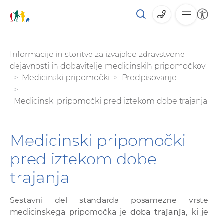
Skoči
You are here:
Informacije in storitve za izvajalce zdravstvene
na
dejavnosti in dobavitelje medicinskih pripomočkov
glavno
Medicinski pripomočki
Predpisovanje
vsebino
Medicinski pripomočki pred iztekom dobe trajanja
Medicinski pripomočki
pred iztekom dobe
trajanja
Sestavni del standarda posamezne vrste
medicinskega pripomočka je
doba trajanja
, ki je