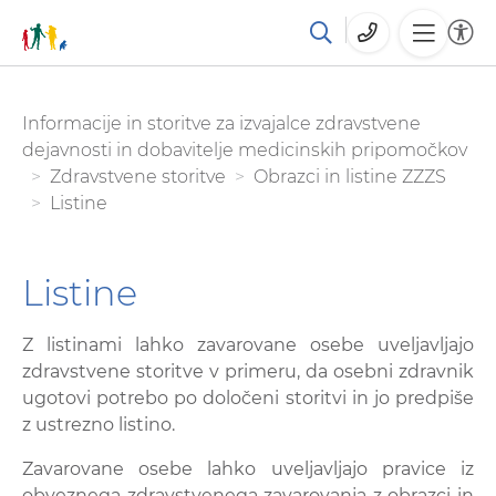
Skoči
You are here:
Informacije in storitve za izvajalce zdravstvene
na
dejavnosti in dobavitelje medicinskih pripomočkov
glavno
Zdravstvene storitve
Obrazci in listine ZZZS
vsebino
Listine
Listine
Z listinami lahko zavarovane osebe uveljavljajo
zdravstvene storitve v primeru, da osebni zdravnik
ugotovi potrebo po določeni storitvi in jo predpiše
z ustrezno listino.
Zavarovane osebe lahko uveljavljajo pravice iz
obveznega zdravstvenega zavarovanja z obrazci in