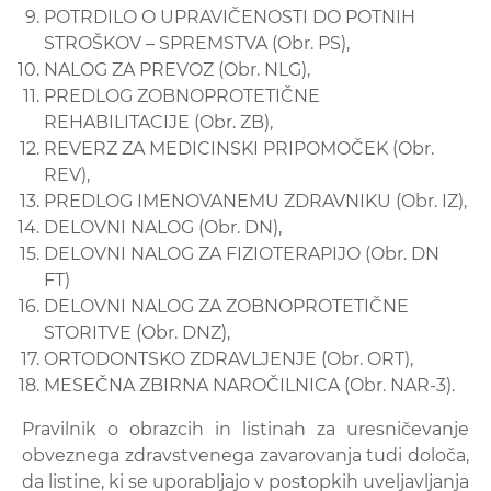
POTRDILO O UPRAVIČENOSTI DO POTNIH
STROŠKOV – SPREMSTVA (Obr. PS),
NALOG ZA PREVOZ (Obr. NLG),
PREDLOG ZOBNOPROTETIČNE
REHABILITACIJE (Obr. ZB),
REVERZ ZA MEDICINSKI PRIPOMOČEK (Obr.
REV),
PREDLOG IMENOVANEMU ZDRAVNIKU (Obr. IZ),
DELOVNI NALOG (Obr. DN),
DELOVNI NALOG ZA FIZIOTERAPIJO (Obr. DN
FT)
DELOVNI NALOG ZA ZOBNOPROTETIČNE
STORITVE (Obr. DNZ),
ORTODONTSKO ZDRAVLJENJE (Obr. ORT),
MESEČNA ZBIRNA NAROČILNICA (Obr. NAR-3).
Pravilnik o obrazcih in listinah za uresničevanje
obveznega zdravstvenega zavarovanja tudi določa,
da listine, ki se uporabljajo v postopkih uveljavljanja