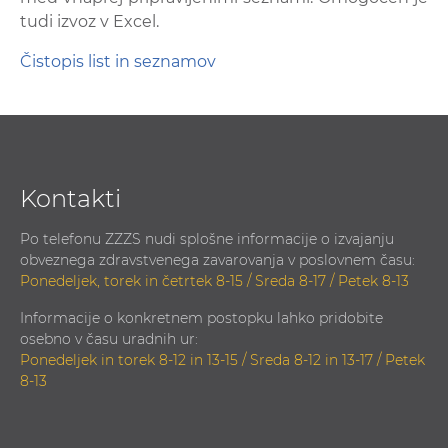
tudi izvoz v Excel.
Čistopis list in seznamov
Kontakti
Po telefonu ZZZS nudi splošne informacije o izvajanju
obveznega zdravstvenega zavarovanja v poslovnem času:
Ponedeljek, torek in četrtek 8-15 / Sreda 8-17 / Petek 8-13
Informacije o konkretnem postopku lahko pridobite
osebno v času uradnih ur:
Ponedeljek in torek 8-12 in 13-15 / Sreda 8-12 in 13-17 / Petek
8-13