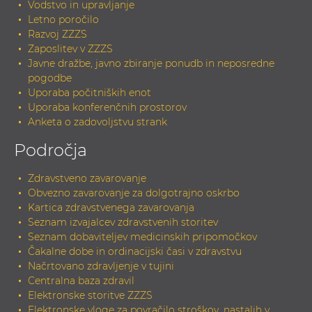
Vodstvo in upravljanje
Letno poročilo
Razvoj ZZZS
Zaposlitev v ZZZS
Javne dražbe, javno zbiranje ponudb in neposredne
pogodbe
Uporaba počitniških enot
Uporaba konferenčnih prostorov
Anketa o zadovoljstvu strank
Področja
Zdravstveno zavarovanje
Obvezno zavarovanje za dolgotrajno oskrbo
Kartica zdravstvenega zavarovanja
Seznam izvajalcev zdravstvenih storitev
Seznam dobaviteljev medicinskih pripomočkov
Čakalne dobe in ordinacijski časi v zdravstvu
Načrtovano zdravljenje v tujini
Centralna baza zdravil
Elektronske storitve ZZZS
Elektronske vloge za povračilo stroškov, nastalih v