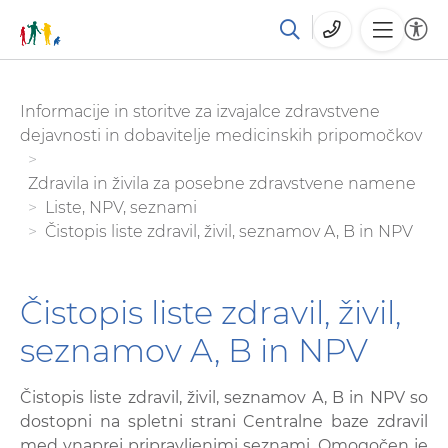
Skoči
You are here:
Informacije in storitve za izvajalce zdravstvene
na
dejavnosti in dobavitelje medicinskih pripomočkov
glavno
vsebino
Zdravila in živila za posebne zdravstvene namene
Liste, NPV, seznami
Čistopis liste zdravil, živil, seznamov A, B in NPV
Čistopis liste zdravil, živil,
seznamov A, B in NPV
Čistopis liste zdravil, živil, seznamov A, B in NPV so
dostopni na spletni strani Centralne baze zdravil
med vnaprej pripravljenimi seznami. Omogočen je