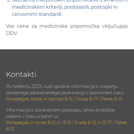
medicinskimi kriteriji, pooblastili, postopki in
cenovnimi standardi.
Vse cene za medicinske pripomočke vključujejo
DDV.
Kontakti
Po telefonu ZZZS nudi splošne informacije o izvajanju
obveznega zdravstvenega zavarovanja v poslovnem času:
Ponedeljek, torek in četrtek 8-15 / Sreda 8-17 / Petek 8-13
Informacije o konkretnem postopku lahko pridobite
osebno v času uradnih ur:
Ponedeljek in torek 8-12 in 13-15 / Sreda 8-12 in 13-17 / Petek
8-13