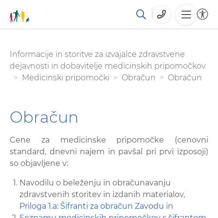
Skoči
You are here:
Informacije in storitve za izvajalce zdravstvene
na
dejavnosti in dobavitelje medicinskih pripomočkov
glavno
Medicinski pripomočki
Obračun
Obračun
vsebino
Obračun
Cene za medicinske pripomočke (cenovni
standard, dnevni najem in pavšal pri prvi izposoji)
so objavljene v:
Navodilu o beleženju in obračunavanju
zdravstvenih storitev in izdanih materialov,
Priloga 1.a: Šifranti za obračun Zavodu
in
Seznamu medicinskih pripomočkov s šifrantom,