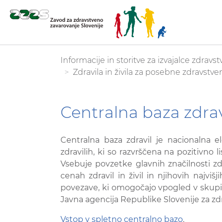
Skoči
You are here:
Informacije in storitve za izvajalce zdra
na
Zdravila in živila za posebne zdravst
glavno
vsebino
Centralna baza zdrav
Centralna baza zdravil je nacionalna e
zdravilih, ki so razvrščena na pozitivno l
Vsebuje povzetke glavnih značilnosti zd
cenah zdravil in živil in njihovih najviš
povezave, ki omogočajo vpogled v skupin
Javna agencija Republike Slovenije za zd
Vstop v spletno centralno bazo
.