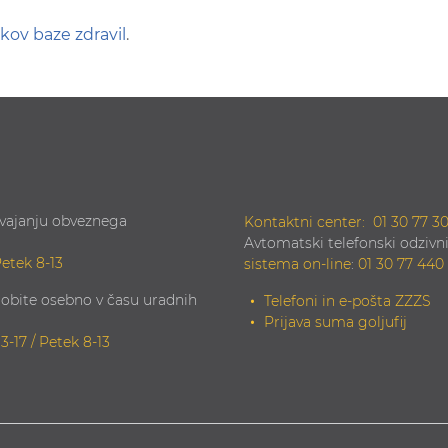
kov baze zdravil
.
zvajanju obveznega
Kontaktni center:
01 30 77 3
Avtomatski telefonski odzivni
Petek 8-13
sistema on-line
:
01 30 77 440
obite osebno v času uradnih
Telefoni in e-pošta ZZZS
Prijava suma goljufij
13-17 / Petek 8-13