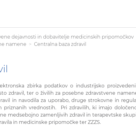
vstvene dejavnosti in dobavitelje medicinskih pripomočkov
vene namene
Centralna baza zdravil
il
lektronska zbirka podatkov o industrijsko proizvedenih
isto zdravil, ter o živilih za posebne zdravstvene namene,
ravil in navodila za uporabo, druge strokovne in regul
jih priznanih vrednostih. Pri zdravilih, ki imajo določe
e medsebojno zamenljivih zdravil in terapevtske skupine
ravila in medicinske pripomočke ter ZZZS.