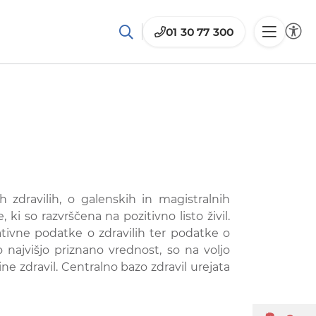
01 30 77 300
 zdravilih, o galenskih in magistralnih
 ki so razvrščena na pozitivno listo živil.
ativne podatke o zdravilih ter podatke o
no najvišjo priznano vrednost, so na voljo
 zdravil. Centralno bazo zdravil urejata