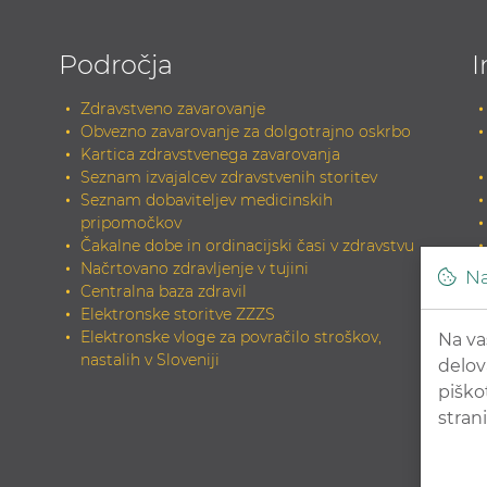
Področja
I
Zdravstveno zavarovanje
Obvezno zavarovanje za dolgotrajno oskrbo
Kartica zdravstvenega zavarovanja
Seznam izvajalcev zdravstvenih storitev
Seznam dobaviteljev medicinskih
pripomočkov
Čakalne dobe in ordinacijski časi v zdravstvu
Načrtovano zdravljenje v tujini
Na
Centralna baza zdravil
Elektronske storitve ZZZS
Elektronske vloge za povračilo stroškov,
Na va
nastalih v Sloveniji
delov
piško
strani