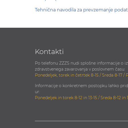
Tehnična navodila za prevzemanje podat
Kontakti
Po telefonu ZZZS nudi splošne informacije o i
zdravstvenega zavarovanja v poslovnem času:
Ponedeljek, torek in četrtek 8-15 / Sreda 8-17 / 
Informacije o konkretnem postopku lahko prid
ur:
Ponedeljek in torek 8-12 in 13-15 / Sreda 8-12 in 