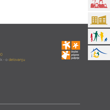
00
k - o
delovanju