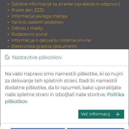
Splošne informacije za stranke (vprašanja in odgovori)
Pravni akti ZZZS
Informacije javnega značaja
Varstvo osebnih podatkov
Odnosi z mediji
Podatkovni portal
Informacije o delovanju sistema on-line
Elektronska gradiva (dokumenti)
Tiskana gradiva
Nastavitve piškotkov
INDOK knjižnica
Zahteva za elektronski izvirnik dokumenta in potrditev
skladnosti
Na vašo napravo smo namestili piškotke, ki so nujni
Povezave na sorodne strani
za delovanje teh spletnih strani. Radi bi namestili
dodatne piškotke, da bi razumeli, kako uporabljate
naše spletne strani in izboljšali naše storitve.
Politika
piškotkov
© 2026 Zavod za zdravstveno zavarovanje Slovenije
Več informacij
Kazalo strani
Pravna obvestila in varovanje zasebnosti