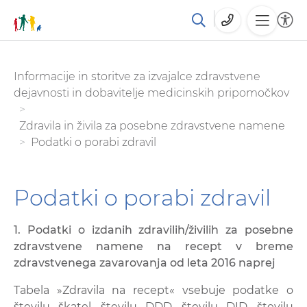
Skoči
You are here:
Informacije in storitve za izvajalce zdravstvene
na
dejavnosti in dobavitelje medicinskih pripomočkov
glavno
vsebino
Zdravila in živila za posebne zdravstvene namene
Podatki o porabi zdravil
Podatki o porabi zdravil
1. Podatki o izdanih zdravilih/živilih za posebne
zdravstvene namene na recept v breme
zdravstvenega zavarovanja od leta 2016 naprej
Tabela »Zdravila na recept« vsebuje podatke o
številu škatel, številu DDD, številu DID, številu