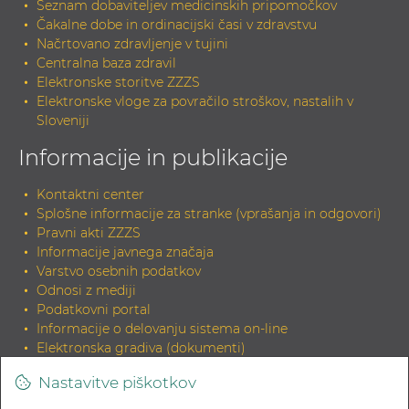
Seznam dobaviteljev medicinskih pripomočkov
Čakalne dobe in ordinacijski časi v zdravstvu
Načrtovano zdravljenje v tujini
Centralna baza zdravil
Elektronske storitve ZZZS
Elektronske vloge za povračilo stroškov, nastalih v
Sloveniji
Informacije in publikacije
Kontaktni center
Splošne informacije za stranke (vprašanja in odgovori)
Pravni akti ZZZS
Informacije javnega značaja
Varstvo osebnih podatkov
Odnosi z mediji
Podatkovni portal
Informacije o delovanju sistema on-line
Elektronska gradiva (dokumenti)
Tiskana gradiva
Nastavitve piškotkov
INDOK knjižnica
Zahteva za elektronski izvirnik dokumenta in potrditev