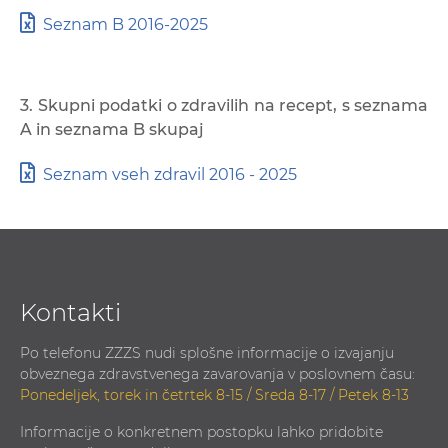
Seznam B 2016-2025
3. Skupni podatki o zdravilih na recept, s seznama
A in seznama B skupaj
Seznam vseh zdravil 2016 - 2025
Kontakti
Po telefonu ZZZS nudi splošne informacije o izvajanju
obveznega zdravstvenega zavarovanja v poslovnem času:
Ponedeljek, torek in četrtek 8-15 / Sreda 8-17 / Petek 8-13
Informacije o konkretnem postopku lahko pridobite