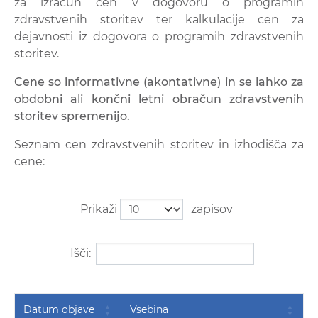
za izračun cen v dogovoru o programih
zdravstvenih storitev ter kalkulacije cen za
dejavnosti iz dogovora o programih zdravstvenih
storitev.
Cene so informativne (akontativne) in se lahko za
obdobni ali končni letni obračun zdravstvenih
storitev spremenijo.
Seznam cen zdravstvenih storitev in izhodišča za
cene:
Prikaži
zapisov
Išči:
Datum objave
Vsebina