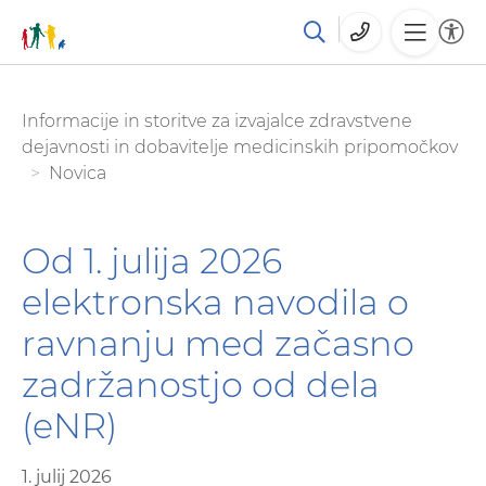
Skoči
You are here:
Informacije in storitve za izvajalce zdravstvene
na
dejavnosti in dobavitelje medicinskih pripomočkov
glavno
Novica
vsebino
Od 1. julija 2026
elektronska navodila o
ravnanju med začasno
zadržanostjo od dela
(eNR)
1. julij 2026