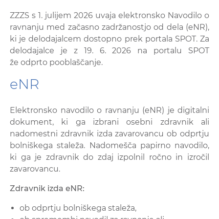
ZZZS s 1. julijem 2026 uvaja elektronsko Navodilo o
ravnanju med začasno zadržanostjo od dela (eNR),
ki je delodajalcem dostopno prek portala SPOT. Za
delodajalce je z 19. 6. 2026 na portalu SPOT
že odprto pooblaščanje.
eNR
Elektronsko navodilo o ravnanju (eNR) je digitalni
dokument, ki ga izbrani osebni zdravnik ali
nadomestni zdravnik izda zavarovancu ob odprtju
bolniškega staleža. Nadomešča papirno navodilo,
ki ga je zdravnik do zdaj izpolnil ročno in izročil
zavarovancu.
Zdravnik izda eNR:
ob odprtju bolniškega staleža,