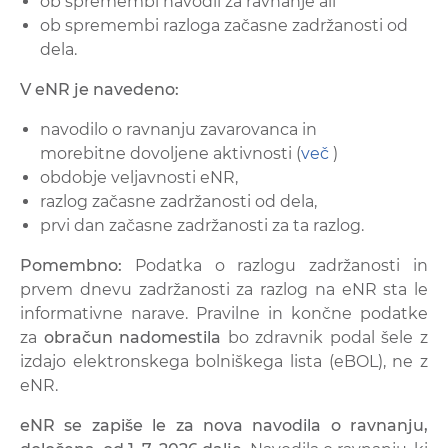
ob spremembi navodil za ravnanje ali
ob spremembi razloga začasne zadržanosti od
dela.
V eNR je navedeno:
navodilo o ravnanju zavarovanca in
morebitne dovoljene aktivnosti (
več
)
obdobje veljavnosti eNR,
razlog začasne zadržanosti od dela,
prvi dan začasne zadržanosti za ta razlog.
Pomembno:
Podatka o razlogu zadržanosti in
prvem dnevu zadržanosti za razlog na eNR sta le
informativne narave. Pravilne in končne podatke
za
obračun nadomestila
bo zdravnik podal šele z
izdajo elektronskega bolniškega lista (eBOL), ne z
eNR.
eNR se zapiše le za nova navodila o ravnanju,