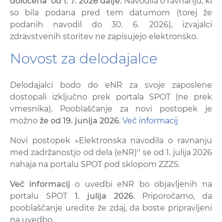
določena od 1. 7. 2026 dalje.
Navodila o ravnanju, ki
so bila podana pred tem datumom (torej že
podanih navodil do 30. 6. 2026), izvajalci
zdravstvenih storitev ne zapisujejo elektronsko.
Novost za delodajalce
Delodajalci bodo do eNR za svoje zaposlene
dostopali izključno prek portala SPOT (ne prek
vmesnika). Pooblaščanje za novi postopek je
možno
že od 19. junija 2026
.
Več informacij
Novi postopek »Elektronska navodila o ravnanju
med zadržanostjo od dela (eNR)'' se od 1. julija 2026
nahaja na portalu SPOT pod sklopom ZZZS.
Več informacij
o uvedbi eNR bo objavljenih na
portalu SPOT
1. julija 2026
. Priporočamo, da
pooblaščanje uredite že zdaj, da boste pripravljeni
na uvedbo.